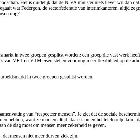
oodschap. Het is duidelijk dat de N-VA minister niets liever wil dan da
egaait wat Federgon, de sectorfederatie van interimkantoren, altijd zegt:
ensen nog?
arkt in twee groepen gesplitst worden: een groep die vast werk heeft e
s van VRT en VTM eisen stellen voor nog meer flexibiliteit op de arbe
arbeidsmarkt in twee groepen gesplitst worden.
e samenvatting van “respecteer mensen”. Je ziet dat de sociale bescher
n hebben, want ze moeten altijd klaar staan en het telefoontje komt dan n
e aan de slag moet om mensen meer zekerheid te geven.
, dat mensen niet meer durven ziek zijn.