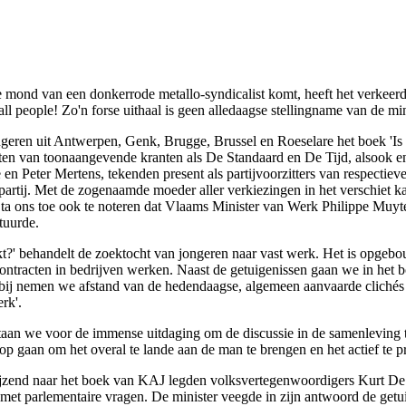
de mond van een donkerrode metallo-syndicalist komt, heeft het verke
 people! Zo'n forse uithaal is geen alledaagse stellingname van de mini
eren uit Antwerpen, Genk, Brugge, Brussel en Roeselare het boek 'Is
isten van toonaangevende kranten als De Standaard en De Tijd, alsook
n Peter Mertens, tekenden present als partijvoorzitters van respecti
tij. Met de zogenaamde moeder aller verkiezingen in het verschiet 
Sta ons toe ook te noteren dat Vlaams Minister van Werk Philippe Muyte
tuurde.
t?' behandelt de zoektocht van jongeren naar vast werk. Het is opgebo
ontracten in bedrijven werken. Naast de getuigenissen gaan we in het b
j nemen we afstand van de hedendaagse, algemeen aanvaarde clichés al
rk'.
 staan we voor de immense uitdaging om de discussie in de samenleving 
 gaan om het overal te lande aan de man te brengen en het actief te 
ijzend naar het boek van KAJ legden volksvertegenwoordigers Kurt De
et parlementaire vragen. De minister veegde in zijn antwoord de getu