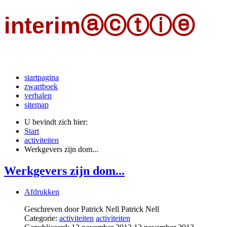
interimⓐⓒⓣⓘⓔ
een initiatief van kaj met jongeren in interimarbeid
startpagina
zwartboek
verhalen
sitemap
U bevindt zich hier:
Start
activiteiten
Werkgevers zijn dom...
Werkgevers zijn dom...
Afdrukken
Geschreven door Patrick Nell
Patrick Nell
Categorie:
activiteiten
activiteiten