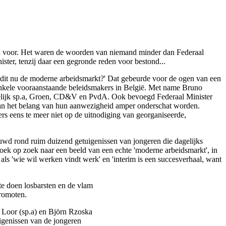
erd voor. Het waren de woorden van niemand minder dan Federaal
ster, tenzij daar een gegronde reden voor bestond...
 dit nu de moderne arbeidsmarkt?' Dat gebeurde voor de ogen van een
 enkele vooraanstaande beleidsmakers in België. Met name Bruno
evelijk sp.a, Groen, CD&V en PvdA. Ook bevoegd Federaal Minister
kan het belang van hun aanwezigheid amper onderschat worden.
rs eens te meer niet op de uitnodiging van georganiseerde,
uwd rond ruim duizend getuigenissen van jongeren die dagelijks
oek op zoek naar een beeld van een echte 'moderne arbeidsmarkt', in
s 'wie wil werken vindt werk' en 'interim is een succesverhaal, want
te doen losbarsten en de vlam
promoten.
 Loor (sp.a) en Björn Rzoska
igenissen van de jongeren