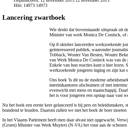
Gepubliceerd: 12 november 2013
12 november 2013
Hits: 14973
14973
Lancering zwartboek
Wie denkt dat bovenstaande uitspraak uit 
Minister van werk Monica De Coninck, of all
Op 8 oktober lanceerden werkzoekende jong
geïnteresseerd publiek, waaronder journal
Tobback, Wouter Van Besien, Wouter Beke e
van Werk Monica De Coninck was van de par
Enkele van hun reacties kunt u hier lezen. 
werkzoekende jongeren inging en zijn kat s
Ons boek 'Is dit nu de moderne arbeidsmark
interimkantoren afschuimen of met interimc
evenwicht met mens en maatschappij. Daarbi
het is voor jongeren een opstap naar vast we
Nu het boek een eerste keer gelanceerd is bij pers en beleidsmakers,
brandend te houden. Daarom zullen we met het boek de boer moeten op
In het Vlaams Parlement heeft men daar alvast niet opgewacht. Verw
(Groen) Minister van Werk Muyters (N-VA) het vuur aan de schenen m