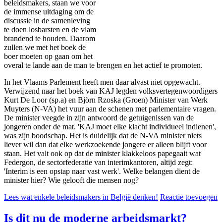
beleidsmakers, staan we voor
de immense uitdaging om de
discussie in de samenleving
te doen losbarsten en de vlam
brandend te houden. Daarom
zullen we met het boek de
boer moeten op gaan om het
overal te lande aan de man te brengen en het actief te promoten.
In het Vlaams Parlement heeft men daar alvast niet opgewacht.
Verwijzend naar het boek van KAJ legden volksvertegenwoordigers
Kurt De Loor (sp.a) en Björn Rzoska (Groen) Minister van Werk
Muyters (N-VA) het vuur aan de schenen met parlementaire vragen.
De minister veegde in zijn antwoord de getuigenissen van de
jongeren onder de mat. 'KAJ moet elke klacht individueel indienen',
was zijn boodschap. Het is duidelijk dat de N-VA minister niets
liever wil dan dat elke werkzoekende jongere er alleen blijft voor
staan. Het valt ook op dat de minister klakkeloos papegaait wat
Federgon, de sectorfederatie van interimkantoren, altijd zegt:
'Interim is een opstap naar vast werk'. Welke belangen dient de
minister hier? Wie gelooft die mensen nog?
Lees wat enkele beleidsmakers in België denken!
Reactie toevoegen
Is dit nu de moderne arbeidsmarkt?