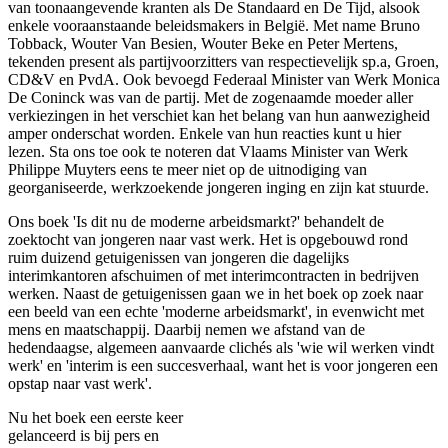
van toonaangevende kranten als De Standaard en De Tijd, alsook
enkele vooraanstaande beleidsmakers in België. Met name Bruno
Tobback, Wouter Van Besien, Wouter Beke en Peter Mertens,
tekenden present als partijvoorzitters van respectievelijk sp.a, Groen,
CD&V en PvdA. Ook bevoegd Federaal Minister van Werk Monica
De Coninck was van de partij. Met de zogenaamde moeder aller
verkiezingen in het verschiet kan het belang van hun aanwezigheid
amper onderschat worden. Enkele van hun reacties kunt u hier
lezen. Sta ons toe ook te noteren dat Vlaams Minister van Werk
Philippe Muyters eens te meer niet op de uitnodiging van
georganiseerde, werkzoekende jongeren inging en zijn kat stuurde.
Ons boek 'Is dit nu de moderne arbeidsmarkt?' behandelt de
zoektocht van jongeren naar vast werk. Het is opgebouwd rond
ruim duizend getuigenissen van jongeren die dagelijks
interimkantoren afschuimen of met interimcontracten in bedrijven
werken. Naast de getuigenissen gaan we in het boek op zoek naar
een beeld van een echte 'moderne arbeidsmarkt', in evenwicht met
mens en maatschappij. Daarbij nemen we afstand van de
hedendaagse, algemeen aanvaarde clichés als 'wie wil werken vindt
werk' en 'interim is een succesverhaal, want het is voor jongeren een
opstap naar vast werk'.
Nu het boek een eerste keer
gelanceerd is bij pers en