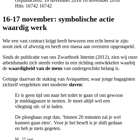
Gepubliceerd: 16 november 2018
16 november 2018
Hits: 16742
16742
16-17 november: symbolische actie
waardig werk
Wie een vast contract krijgt heeft bewezen een echt beest te zijn:
nooit ziek of afwezig en heeft een massa aan overuren opgestapeld.
Sinds de publicatie van ons Zwartboek Interim (2012), zien wij onze
arbeidsmarkt zich steeds verder in een richting ontwikkelen waarbij
de
waardigheid van de mens
van ondergeschikt belang is.
Getuige daarvan de staking van Aviapartner, waar jonge bagagisten
zichzelf vergeleken met moderne
slaven
:
Er is geen tijd om naar het toilet te gaan of om gewoon
je middagpauze te nemen. Je moet altijd wel een
vliegtuig uit- of in laden.
De ploegbaas zegt dan, ‘binnen 20 minuten zal je wel
kunnen gaan eten’. Voor je het beseft is je shift gedaan
en heb je niets gegeten.
M., 27 jaar: