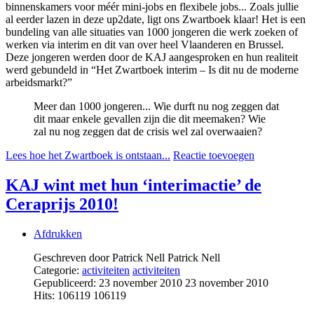
binnenskamers voor méér mini-jobs en flexibele jobs... Zoals jullie
al eerder lazen in deze up2date, ligt ons Zwartboek klaar! Het is een
bundeling van alle situaties van 1000 jongeren die werk zoeken of
werken via interim en dit van over heel Vlaanderen en Brussel.
Deze jongeren werden door de KAJ aangesproken en hun realiteit
werd gebundeld in “Het Zwartboek interim – Is dit nu de moderne
arbeidsmarkt?”
Meer dan 1000 jongeren... Wie durft nu nog zeggen dat
dit maar enkele gevallen zijn die dit meemaken? Wie
zal nu nog zeggen dat de crisis wel zal overwaaien?
Lees hoe het Zwartboek is ontstaan...
Reactie toevoegen
KAJ wint met hun ‘interimactie’ de
Ceraprijs 2010!
Afdrukken
Geschreven door Patrick Nell
Patrick Nell
Categorie:
activiteiten
activiteiten
Gepubliceerd: 23 november 2010
23 november 2010
Hits: 106119
106119