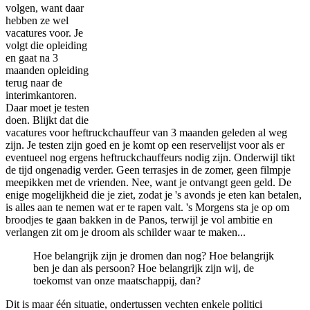
volgen, want daar
hebben ze wel
vacatures voor. Je
volgt die opleiding
en gaat na 3
maanden opleiding
terug naar de
interimkantoren.
Daar moet je testen
doen. Blijkt dat die
vacatures voor heftruckchauffeur van 3 maanden geleden al weg
zijn. Je testen zijn goed en je komt op een reservelijst voor als er
eventueel nog ergens heftruckchauffeurs nodig zijn. Onderwijl tikt
de tijd ongenadig verder. Geen terrasjes in de zomer, geen filmpje
meepikken met de vrienden. Nee, want je ontvangt geen geld. De
enige mogelijkheid die je ziet, zodat je 's avonds je eten kan betalen,
is alles aan te nemen wat er te rapen valt. 's Morgens sta je op om
broodjes te gaan bakken in de Panos, terwijl je vol ambitie en
verlangen zit om je droom als schilder waar te maken...
Hoe belangrijk zijn je dromen dan nog? Hoe belangrijk
ben je dan als persoon? Hoe belangrijk zijn wij, de
toekomst van onze maatschappij, dan?
Dit is maar één situatie, ondertussen vechten enkele politici