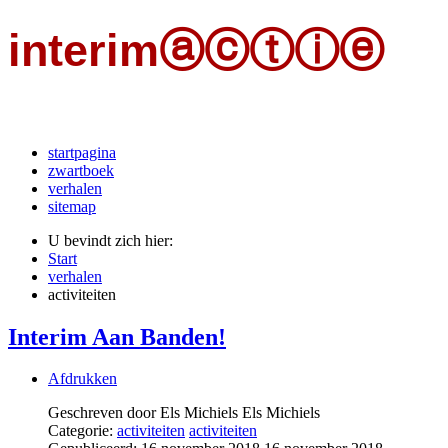
interimⓐⓒⓣⓘⓔ
een initiatief van kaj met jongeren in interimarbeid
startpagina
zwartboek
verhalen
sitemap
U bevindt zich hier:
Start
verhalen
activiteiten
Interim Aan Banden!
Afdrukken
Geschreven door Els Michiels
Els Michiels
Categorie:
activiteiten
activiteiten